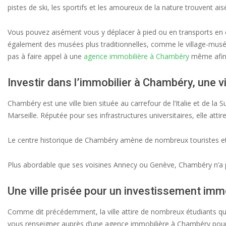
pistes de ski, les sportifs et les amoureux de la nature trouvent ai
Vous pouvez aisément vous y déplacer à pied ou en transports en 
également des musées plus traditionnelles, comme le village-musée 
pas à faire appel à une
agence immobilière à Chambéry
même afin d
Investir dans l’immobilier à Chambéry, une v
Chambéry est une ville bien située au carrefour de l’Italie et de la 
Marseille. Réputée pour ses infrastructures universitaires, elle at
Le centre historique de Chambéry amène de nombreux touristes et il
Plus abordable que ses voisines Annecy ou Genève, Chambéry n’a po
Une ville prisée pour un investissement immo
Comme dit précédemment, la ville attire de nombreux étudiants qui o
vous renseigner auprès d’une agence immobilière à Chambéry pour 