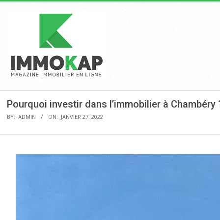
Skip
to
content
Pr
Na
M
IMMOKAP
Pourquoi investir dans l’immobilier à Chambéry 
BY:
ADMIN
ON:
JANVIER 27, 2022