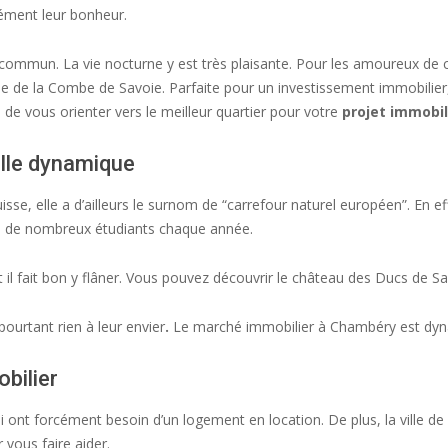
sément leur bonheur.
commun. La vie nocturne y est très plaisante. Pour les amoureux de 
de la Combe de Savoie. Parfaite pour un investissement immobilier, l
e vous orienter vers le meilleur quartier pour votre
projet immobil
ille dynamique
Suisse, elle a d’ailleurs le surnom de “carrefour naturel européen”. En
tire de nombreux étudiants chaque année.
 fait bon y flâner. Vous pouvez découvrir le château des Ducs de Sav
urtant rien à leur envier
.
Le marché immobilier à Chambéry est dyna
bilier
nt forcément besoin d’un logement en location. De plus, la ville de pa
vous faire aider.