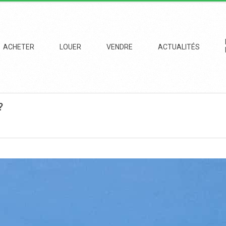
imary
vigation
ACHETER
LOUER
VENDRE
ACTUALITÉS
enu
?