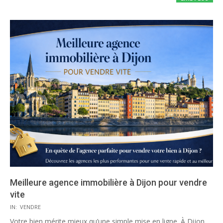
Meilleure agence immobilière à Dijon pour vendre
vite
2026-
IN:
VENDRE
02-
Votre bien mérite mieux qu’une simple mise en ligne. À Dijon,