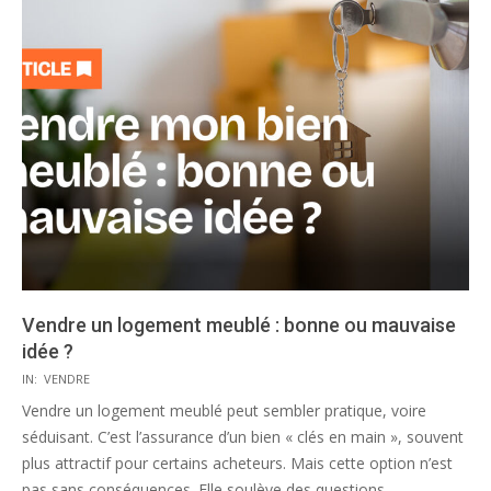
Vendre un logement meublé : bonne ou mauvaise
idée ?
2025-
IN:
VENDRE
07-
Vendre un logement meublé peut sembler pratique, voire
21
séduisant. C’est l’assurance d’un bien « clés en main », souvent
plus attractif pour certains acheteurs. Mais cette option n’est
pas sans conséquences. Elle soulève des questions