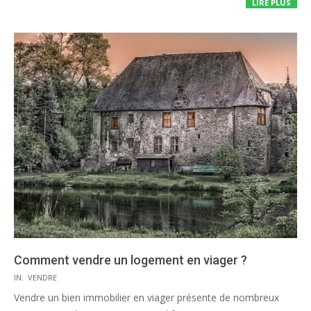
LIRE PLUS
Comment vendre un logement en viager ?
2022-
IN:
VENDRE
01-
Vendre un bien immobilier en viager présente de nombreux
27