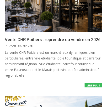
Vente CHR Poitiers : reprendre ou vendre en 2026
2026-
IN:
ACHETER
,
VENDRE
07-
La vente CHR Poitiers est un marché aux dynamiques bien
26
particulières, entre ville étudiante, pôle touristique et carrefour
administratif régional. Ville étudiante, carrefour touristique
entre Futuroscope et le Marais poitevin, et pôle administratif
régional, elle
LIRE PLUS