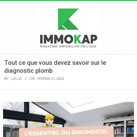
Skip
to
content
IMMOKAP
Primary
Tout ce que vous devez savoir sur le
Navigation
diagnostic plomb
Menu
BY:
LELLIA
ON:
FÉVRIER 21, 2024