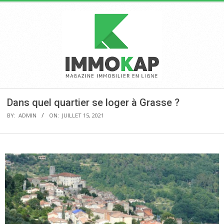
Skip
to
content
IMMOKAP
Primary
Dans quel quartier se loger à Grasse ?
Navigation
BY:
ADMIN
ON:
JUILLET 15, 2021
Menu