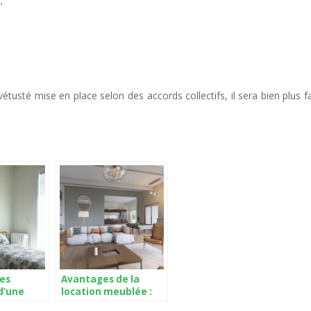
;
de vétusté mise en place selon des accords collectifs, il sera bien plus 
les
Avantages de la
d’une
location meublée :
eublée en
quels sont-ils ?