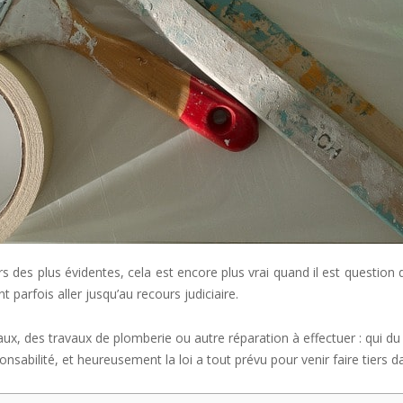
urs des plus évidentes, cela est encore plus vrai quand il est question
parfois aller jusqu’au recours judiciaire.
 des travaux de plomberie ou autre réparation à effectuer : qui du lo
nsabilité, et heureusement la loi a tout prévu pour venir faire tiers d