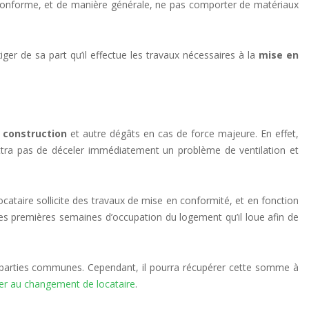
ue conforme, et de manière générale, ne pas comporter de matériaux
ger de sa part qu’il effectue les travaux nécessaires à la
mise en
 construction
et autre dégâts en cas de force majeure. En effet,
ttra pas de déceler immédiatement un problème de ventilation et
ocataire sollicite des travaux de mise en conformité, et en fonction
 les premières semaines d’occupation du logement qu’il loue afin de
es parties communes. Cependant, il pourra récupérer cette somme à
er au changement de locataire
.