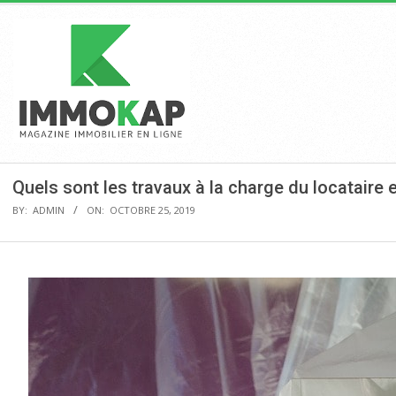
Skip
to
content
Pr
Na
M
IMMOKAP
Quels sont les travaux à la charge du locataire e
BY:
ADMIN
ON:
OCTOBRE 25, 2019