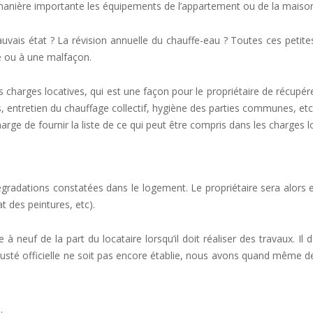
 manière importante les équipements de l’appartement ou de la maison 
uvais état ? La révision annuelle du chauffe-eau ? Toutes ces petites
e ou à une malfaçon.
charges locatives, qui est une façon pour le propriétaire de récupérer
ts, entretien du chauffage collectif, hygiène des parties communes, et
rge de fournir la liste de ce qui peut être compris dans les charges l
dégradations constatées dans le logement. Le propriétaire sera alors e
 des peintures, etc).
à neuf de la part du locataire lorsqu’il doit réaliser des travaux. I
vétusté officielle ne soit pas encore établie, nous avons quand même 