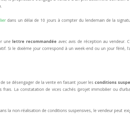
.
lier
dans un délai de 10 jours à compter du lendemain de la signatu
ser une
lettre recommandée
avec avis de réception au vendeur. Cel
nitif. Si le dixième jour correspond à un week-end ou un jour férié, l
le de se désengager de la vente en faisant jouer les
conditions susp
ns frais. La constatation de vices cachés (projet immobilier ou d’u
n sans la non-réalisation de conditions suspensives, le vendeur peut 