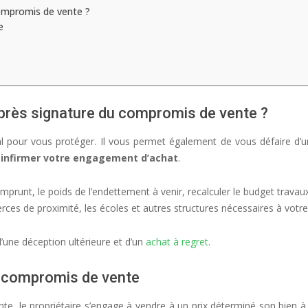
 compromis de vente ?
e
n après signature du compromis de vente ?
al pour vous protéger. Il vous permet également de vous défaire d’
 infirmer votre engagement d’achat
.
emprunt, le poids de l’endettement à venir, recalculer le budget travau
erces de proximité, les écoles et autres structures nécessaires à votre 
’une déception ultérieure et d’un
achat à regret
.
u compromis de vente
nte, le propriétaire s’engage à vendre à un prix déterminé son bien