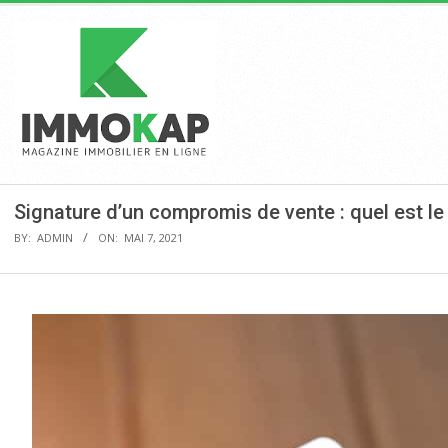
Skip
to
content
Pr
Na
M
IMMOKAP
Signature d’un compromis de vente : quel est le 
BY:
ADMIN
ON:
MAI 7, 2021