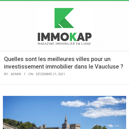
Skip
to
content
IMMOKAP
Primary
Quelles sont les meilleures villes pour un
Navigation
investissement immobilier dans le Vaucluse ?
Menu
BY:
ADMIN
ON:
DÉCEMBRE 21, 2021