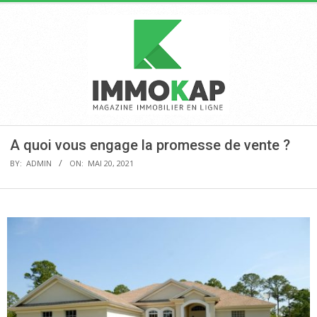
Skip
to
content
IMMOKAP
Primary
A quoi vous engage la promesse de vente ?
Navigation
BY:
ADMIN
ON:
MAI 20, 2021
Menu