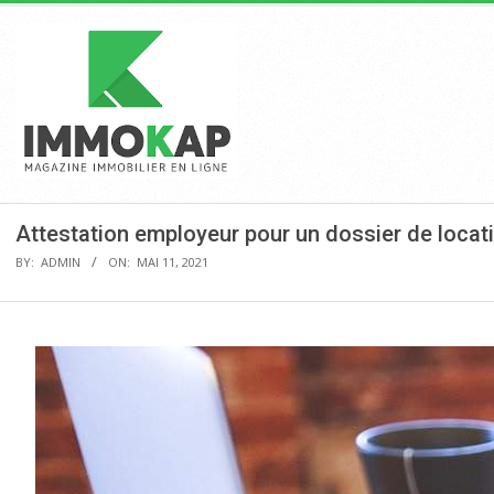
Skip
to
content
Pr
Na
M
IMMOKAP
Attestation employeur pour un dossier de locat
BY:
ADMIN
ON:
MAI 11, 2021