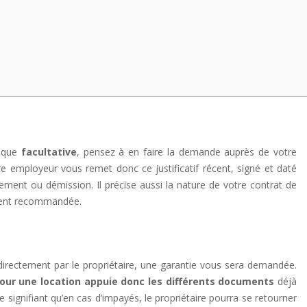
n que
facultative
, pensez à en faire la demande auprès de votre
otre employeur vous remet donc ce justificatif récent, signé et daté
ement ou démission. Il précise aussi la nature de votre contrat de
tement recommandée.
irectement par le propriétaire, une garantie vous sera demandée.
our une location appuie donc les différents documents
déjà
re signifiant qu’en cas d’impayés, le propriétaire pourra se retourner