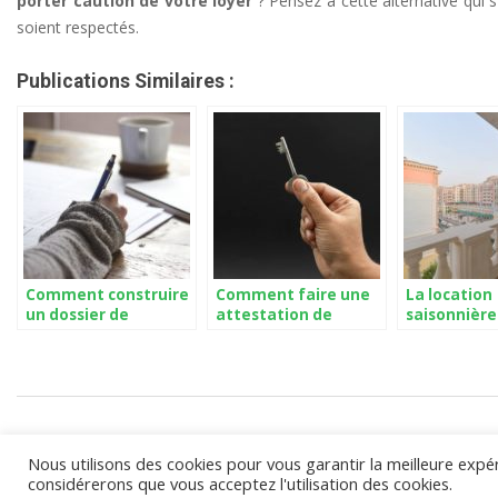
porter caution de votre loyer
? Pensez à cette alternative qui 
soient respectés.
Publications Similaires :
Comment construire
Comment faire une
La location
un dossier de
attestation de
saisonnière
location en béton ?
paiement des loyers
alternative
à son locataire ?
investir da
l’immobilie
2021-
05-
11
Nous utilisons des cookies pour vous garantir la meilleure expéri
considérerons que vous acceptez l'utilisation des cookies.