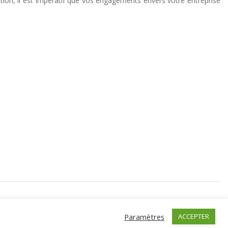
ntion, il est impératif que vos engagements envers votre entreprise
Paramètres
ACCEPTER