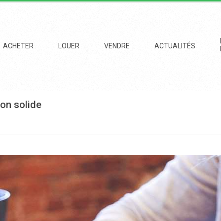
imary
vigation
ACHETER
LOUER
VENDRE
ACTUALITÉS
enu
ion solide