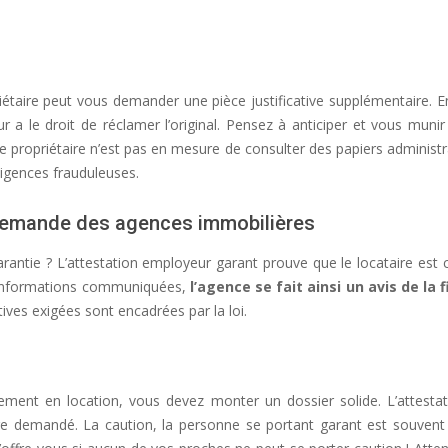
riétaire peut vous demander une pièce justificative supplémentaire. En 
ur a le droit de réclamer l’original. Pensez à anticiper et vous munir 
 propriétaire n’est pas en mesure de consulter des papiers administrat
xigences frauduleuses.
 demande des agences immobilières
antie ? L’attestation employeur garant prouve que le locataire est c
s informations communiquées,
l’agence se fait ainsi un avis de la f
ives exigées sont encadrées par la loi.
ment en location, vous devez monter un dossier solide. L’attestat
tre demandé. La caution, la personne se portant garant est souven