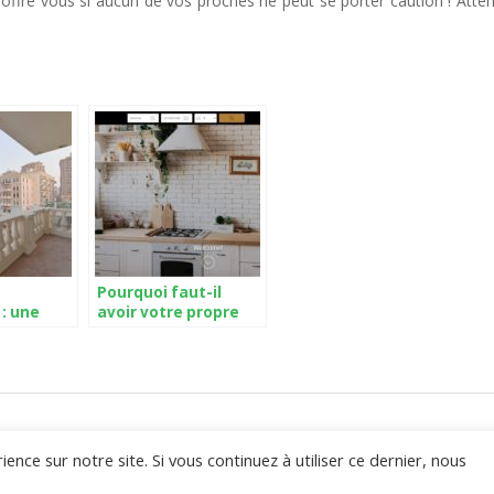
s’offre vous si aucun de vos proches ne peut se porter caution ! Atte
Pourquoi faut-il
 : une
avoir votre propre
 pour
site web de location
ns
de vacances ?
r
ence sur notre site. Si vous continuez à utiliser ce dernier, nous
Immokap 2026 ©
Mentions légales
Logiciel immobilier