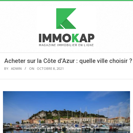
Skip
to
content
IMMOKAP
Primary
Acheter sur la Côte d’Azur : quelle ville choisir ?
Navigation
BY:
ADMIN
ON:
OCTOBRE 8, 2021
Menu