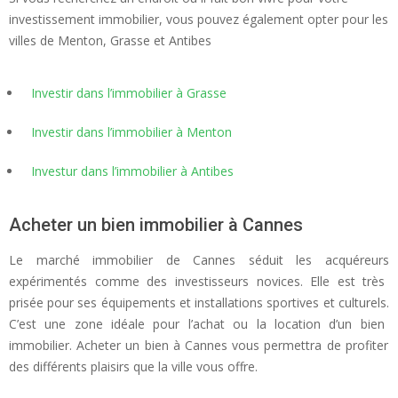
investissement immobilier, vous pouvez également opter pour les
villes de Menton, Grasse et Antibes
Investir dans l’immobilier à Grasse
Investir dans l’immobilier à Menton
Investur dans l’immobilier à Antibes
Acheter un bien immobilier à Cannes
Le marché immobilier
de
Cannes
s
é
du
it
les
acqu
é
re
urs
exp
é
rim
ent
és
comm
e
des
invest
isse
urs
no
v
ices
.
El
le
est
tr
è
s
pr
is
ée
pour
s
es
é
qu
ip
ements
et
installations
sport
ives
et
culture
ls
.
C
’
est
une
zone
id
é
ale
pour
l
’
ach
at
o
u
la
location
d
’
un
b
ien
immobil
ier
.
A
che
ter
un
b
ien
à
Cannes
v
ous
perm
ett
ra
de
prof
iter
des
diff
é
rent
s
pl
ais
irs
que
la
v
ille
v
ous
off
re
.