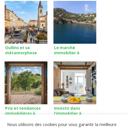
Oullins et sa
Le marché
métamorphose
immobilier à
urbaine : quels
Mandelieu-la-
impacts sur le
Napoule
marché immobilier
local ?
Prix et tendances
Investir dans
immobilières à
l’immobilier à
Villelaure
Coulommiers en 2021
Nous utilisons des cookies pour vous garantir la meilleure