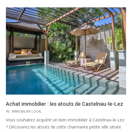
Achat immobilier : les atouts de Castelnau-le-Lez
2020-
IN:
IMMOBILIER LOCAL
08-
Vous souhaitez acquérir un bien immobilier à Castelnau-le-Lez
06
? Découvrez les atouts de cette charmante petite ville située