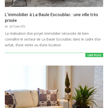
L’immobilier à La Baule Escoublac : une ville très
prisée
2020-
IN:
ACTUALITÉS
08-
La réalisation d’un projet immobilier nécessite de bien
05
connaître le secteur de La Baule Escoublac dans le cadre d’un
achat, d’une vente ou d’une location
LIRE PLUS